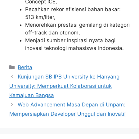
Concept ICE,
Pecahkan rekor efisiensi bahan bakar:
513 km/liter,
Menorehkan prestasi gemilang di kategori
off-track dan otonom,
Menjadi sumber inspirasi nyata bagi
inovasi teknologi mahasiswa Indonesia.
Kategori
Berita
Kunjungan SB IPB University ke Hanyang
University: Memperkuat Kolaborasi untuk
Kemajuan Bangsa
Web Advancement Masa Depan di Unpam:
Mempersiapkan Developer Unggul dan Inovatif