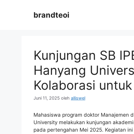
Langsung
ke
brandteoi
isi
Kunjungan SB IPB
Hanyang Univers
Kolaborasi untu
Juni 11, 2025
oleh
alliswel
Mahasiswa program doktor Manajemen dan
University melakukan kunjungan akademis
pada pertengahan Mei 2025. Kegiatan ini