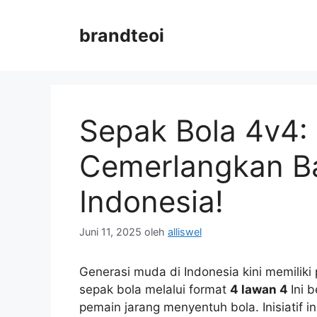
Langsung
ke
brandteoi
isi
Sepak Bola 4v4:
Cemerlangkan B
Indonesia!
Juni 11, 2025
oleh
alliswel
Generasi muda di Indonesia kini memili
sepak bola melalui format
4 lawan 4
Ini 
pemain jarang menyentuh bola. Inisiatif i