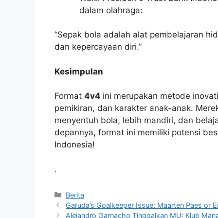
dalam olahraga:
“Sepak bola adalah alat pembelajaran h
dan kepercayaan diri.”
Kesimpulan
Format
4v4
ini merupakan metode inovati
pemikiran, dan karakter anak-anak. Mer
menyentuh bola, lebih mandiri, dan belaj
depannya, format ini memiliki potensi be
Indonesia!
.
Kategori
Berita
Garuda’s Goalkeeper Issue: Maarten Paes or E
Alejandro Garnacho Tinggalkan MU: Klub Man